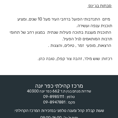
סבתות בג`ינס
מיזם התנדבותי הפועל ברחבי העיר מעל 10 שנים, ומציע
תוכנית ענפה ועשירה.
התוכנית מעגנת בתוכה פעילות שנתית במגוון רחב של תחומי
תרבות המותאמים לגיל הפעיל.
הרצאות, מופעי זמר , טיולים, והצגות .
רכזות: שוש מילר, זהבה צור קפלן, טובה כהן.
מרכז קהילתי כפר יונה
שדרות מנחם בגין ת.ד 662 כפר יונה 40300
טלפון
09-8985111
פקס
09-8947881
שעות קבלת קהל ומענה טלפוני במזכירות המרכז הקהילתי:
ימים א'-ה':
09:00-16:00