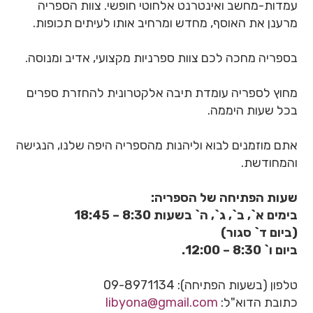
עמדות-מחשב ואינטרנט אלחוטי חופשי. צוות הספריה
מרענן את האוסף, מחדש ומרחיב אותו לעיתים תכופות.
בספריה מחכה לכם צוות ספרניות מקצועי, אדיב ומנוסה.
מחוץ לספריה עומדת תיבה אלקטרונית להחזרת ספרים
בכל שעות היממה.
אתם מוזמנים לבוא וליהנות מהספריה היפה שלנו, הנגישה
והמחודשת.
שעות הפתיחה של הספריה:
בימים א`, ב`, ג`, ה` בשעות 8:30 – 18:45
(ביום ד` סגור)
ביום ו` 8:30 – 12:00.
טלפון (בשעות הפתיחה): 09-8971134
כתובת הדוא"ל:
libyona@gmail.com