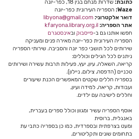
כתובת:
שדרות מנחם בגין 18, כפר-יונה
Waze:
הספריה העירונית כפר-יונה
דואר אלקטרוני:
libyona@gmail.com
אתר הספריה:
kfaryona.library.org.il
חפשו אותנו גם ב-
פייסבוק
וב
אינסטגרם
הספריה העירונית כפר-יונה מאירה פנים ומעניקה
שירותים לכל תושבי כפר יונה והסביבה. שירותי הספריה
ניתנים לכל הגילים וכוללים:
קריאה, השאלה, עיון, יעץ, פעילות תרבות עשירה ושירותים
טכניים (הדפסה, צילום, ניילון).
בספריה חללים שקטים המאפשרים הכנת שיעורים
ועבודות, קריאה, למידה ועיון,
וחללים לישיבה עם ילדים.
אוסף הספריה עשיר ומגוון וכולל ספרים בעברית,
באנגלית, ברוסית
ומעט בצרפתית ובספרדית, כמו כן בספריה כתבי עת
בתחומים שונים ותקליטורים,