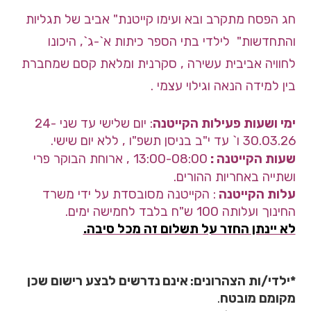
חג הפסח מתקרב ובא ועימו קייטנת" אביב של תגליות
והתחדשות" לילדי בתי הספר כיתות א`-ג`, היכונו
לחוויה אביבית עשירה , סקרנית ומלאת קסם שמחברת
בין למידה הנאה וגילוי עצמי .
ימי ושעות פעילות הקייטנה
: יום שלישי עד שני 24-
30.03.26 ו` עד י"ב בניסן תשפ"ו , ללא יום שישי.
שעות הקייטנה :
13:00-08:00
, ארוחת הבוקר פרי
ושתייה באחריות ההורים.
עלות הקייטנה
: הקייטנה מסובסדת על ידי משרד
החינוך ועלותה 100 ש"ח בלבד לחמישה ימים.
לא יינתן החזר על תשלום זה מכל סיבה.
*
ילדי/ות הצהרונים
אינם
נ
דרשים לבצע רישום שכן
:
מקומם מובטח
.