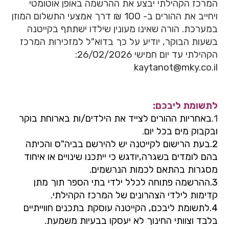
המרכז הקהילתי יבצע את ההרשמה באופן אוטומטי
ויחייב את ההורים ב- 100 ₪ דרך אמצעי התשלום המוזן
במערכת. הורה שאינו מעונין שילדו ישתתף בקייטנה
בשעות הבוקר, יודיע על כך בדוא"ל למזכירות המרכז
הקהילתי עד יום חמישי 26/02/2026:
kaytanot@mky.co.il
לתשומת ליבכם:
1.
באחריות ההורים לצייד את הילדים/ות בארוחת בוקר
ובקבוק מים בכל יום
.
2.בעת הרישום לקייטנה יש להירשם בביה"ס והכיתה
בהם לומדים בשגרה,יודגש כי ייתכנו שינויים או
איחוד
מסגרות בהתאם לכמות הנרשמים.
3.ההרשמה פתוחה לכלל ילדי בתי הספר תוך מתן
קדימות לילדי הצהרונים של המרכז הקהילתי.
4.
לתשומת ליבכם, הקייטנה עוסקת בתכנים חווייתיים
בלבד וצוותי החינוך לא יעסקו בבעיות משמעת.