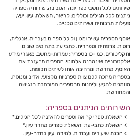
הספריה הציבורית כפר-יונה מאירה את פניה ומעניקה
שירותים לכל תושבי כפר יונה והסביבה. שירותי הספריה
ניתנים לכל הגילים וכוללים: קריאה, השאלה, עיון, יעץ,
פעילות תרבותית ושירותים טכניים.
אוסף הספריה עשיר ומגוון וכולל ספרים בעברית, אנגלית,
רוסית, צרפתית וספרדית, כתבי עת בתחומים שונים
ותקליטורים. כמו-כן בספריה: עמדות-מחשב, מאגרי מידע
אלקטרוניים ואינטרנט אלחוטי. הספריה מרעננת את
האוסף, מחדשת ומרחיבה אותו לעיתים תכופות.
בספריה מחכה לכם צוות ספרניות מקצועי, אדיב ומנוסה.
מוזמנים להגיע וליהנות מהספריה המורחבת הנגישה
והמחודשת.
השירותים הניתנים בספריה:
השאלת ספרי קריאה וספרים להאזנה לכל הגילים.*
השאלת כתבי-עת והשאלת ספרים מחדר עיון.*
הכנת שיעורים ועבודות, למידה ועיון בחדר-עיון.