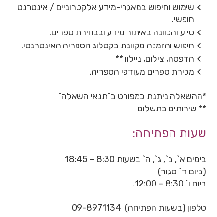
שימוש וחיפוש במאגרי-מידע אלקטרוניים / אינטרנט
חופשי.
סיוע והכוונה באיתור מידע ובבחירת ספרים.
חיפוש והזמנה מקוונת בקטלוג הספריה האינטרנטי.
הדפסה, צילום, ניילון.**
מכירת ספרים מעודפי הספריה.
*ההשאלה ניתנת כמפורט ב”תנאי השאלה”
** שירותים בתשלום
שעות הפתיחה:
בימים א`, ב`, ג`, ה` בשעות 8:30 – 18:45
(ביום ד` סגור)
ביום ו` 8:30 – 12:00.
טלפון (בשעות הפתיחה): 09-8971134